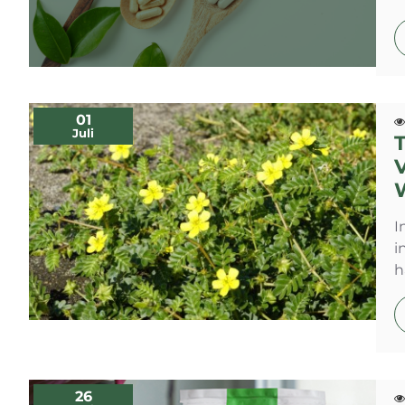
01
Juli
I
i
h
26