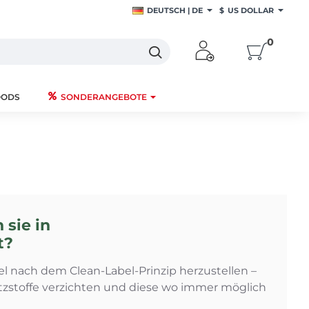
DEUTSCH | DE
$
US DOLLAR
0
OODS
SONDERANGEBOTE
 sie in
t?
l nach dem Clean-Label-Prinzip herzustellen –
atzstoffe verzichten und diese wo immer möglich