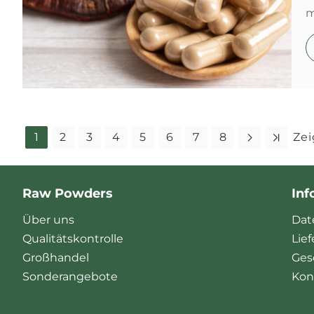
m
1
2
3
4
5
6
7
8
Zei
Raw Powders
Inf
Über uns
Dat
Qualitätskontrolle
Lie
Großhandel
Ges
Sonderangebote
Kon