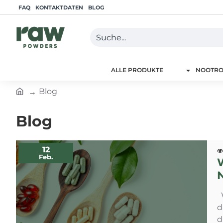
FAQ
KONTAKTDATEN
BLOG
Suche...
ALLE PRODUKTE
NOOTRO
Blog
h
o
Blog
m
e
12
Feb.
W
d
d