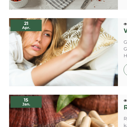
21
Apr.
G
G
H
15
Jan.
R
k