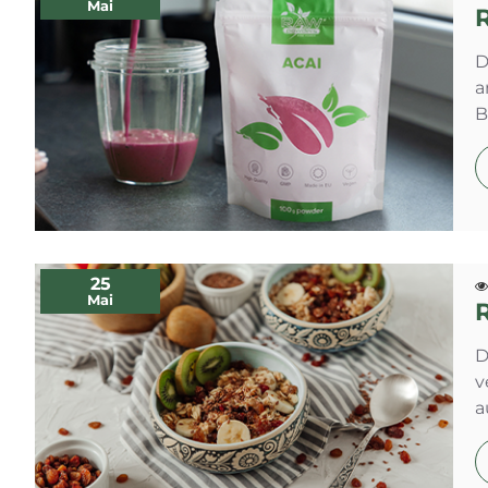
Mai
D
a
B
25
Mai
D
v
a